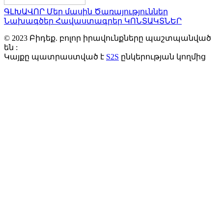
ԳԼԽԱՎՈՐ
Մեր մասին
Ծառայություններ
Նախագծեր
Հավաստագրեր
ԿՈՆՏԱԿՏՆԵՐ
© 2023 Բիդեք. բոլոր իրավունքները պաշտպանված
են :
Կայքը պատրաստված է
S2S
ընկերության կողմից