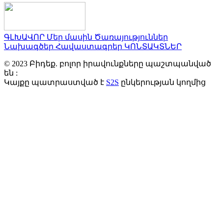
ԳԼԽԱՎՈՐ
Մեր մասին
Ծառայություններ
Նախագծեր
Հավաստագրեր
ԿՈՆՏԱԿՏՆԵՐ
© 2023 Բիդեք. բոլոր իրավունքները պաշտպանված
են :
Կայքը պատրաստված է
S2S
ընկերության կողմից