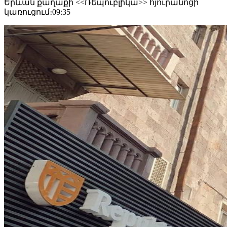
Երևան քաղաքի <<Ռեպուբլիկա>> հյուրանոցի
կառուցում։
09:35